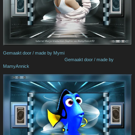
Gemaakt door / made by Mymi
Gemaakt door / made by
MamyAnnick