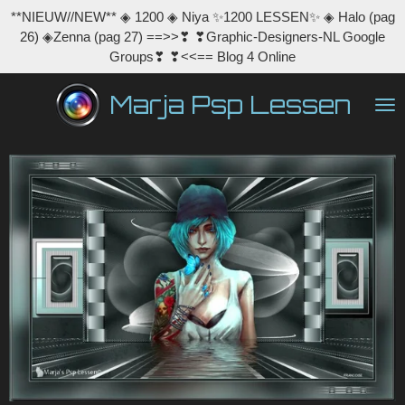
**NIEUW//NEW** ◈ 1200 ◈ Niya ✨1200 LESSEN✨ ◈ Halo (pag
Ga
26) ◈Zenna (pag 27) ==>>❣ ❣Graphic-Designers-NL Google
direct
Groups❣ ❣<<== Blog 4 Online
naar
de
Marja Psp Lessen
hoofdinhoud