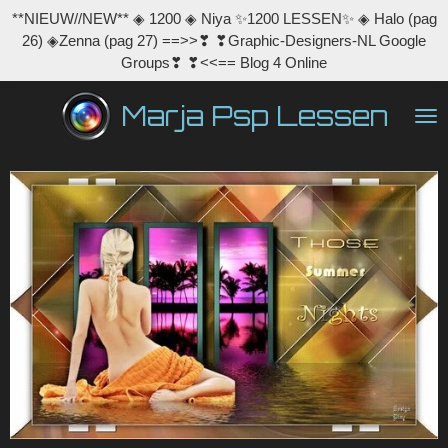
**NIEUW//NEW** ◈ 1200 ◈ Niya ✨1200 LESSEN✨ ◈ Halo (pag
Ga
26) ◈Zenna (pag 27) ==>>❣ ❣Graphic-Designers-NL Google
direct
Groups❣ ❣<<== Blog 4 Online
naar
de
Marja Psp Lessen
hoofdinhoud