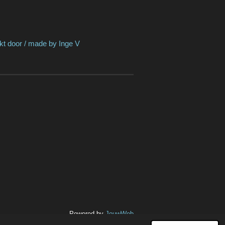
de by Inge V
Powered by
JouwWeb