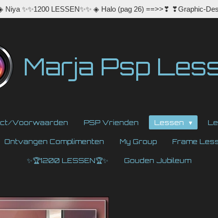
 ◈ Niya ✨✨1200 LESSEN✨✨ ◈ Halo (pag 26) ==>>❣ ❣Graphic-Des
Marja Psp Les
act/Voorwaarden
PSP Vrienden
Lessen
Le
Ontvangen Complimenten
My Group
Frame Les
✨🏆1200 LESSEN🏆✨
Gouden Jubileum