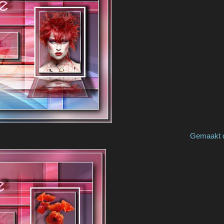
by Bernadette Gemaakt door / made