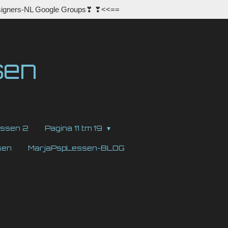
igners-NL Google Groups❣ ❣<<==
sen
ssen 2
Pagina 11 tm 19
sen
MarjaPspLessen-BLOG