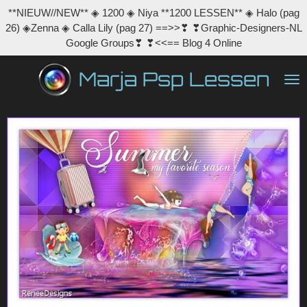
**NIEUW//NEW** ◈ 1200 ◈ Niya **1200 LESSEN** ◈ Halo (pag
Ga
26) ◈Zenna ◈ Calla Lily (pag 27) ==>>❣ ❣Graphic-Designers-NL
direct
Google Groups❣ ❣<<== Blog 4 Online
naar
de
Marja Psp Lessen
hoofdinhoud