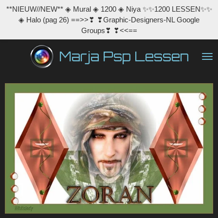
**NIEUW//NEW** ◈ Mural ◈ 1200 ◈ Niya ✨✨1200 LESSEN✨✨
Ga
◈ Halo (pag 26) ==>>❣ ❣Graphic-Designers-NL Google
direct
Groups❣ ❣<<==
naar
de
Marja Psp Lessen
hoofdinhoud