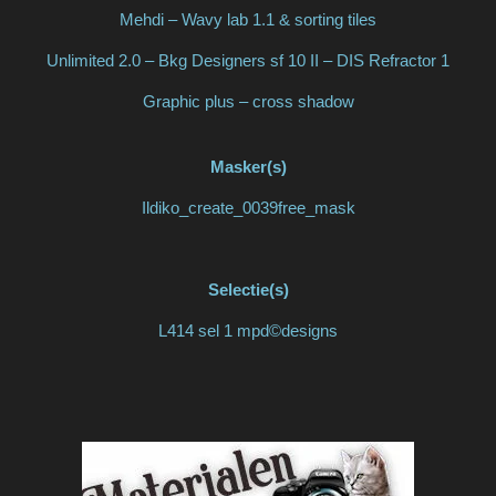
Mehdi – Wavy lab 1.1 & sorting tiles
Unlimited 2.0 – Bkg Designers sf 10 II – DIS Refractor 1
Graphic plus – cross shadow
Masker(s)
Ildiko_create_0039free_mask
Selectie(s)
L414 sel 1 mpd©designs