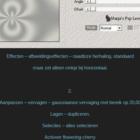
Effecten – afbeeldingseffecten – naadloze herhaling, standaard
maar zet alleen vinkje bij horizontaal.
2.
Aanpassen – vervagen – gaussiaanse vervaging met bereik op 20,0
Lagen – dupliceren.
Selecties – alles selecteren
Activeer flowering-cherry