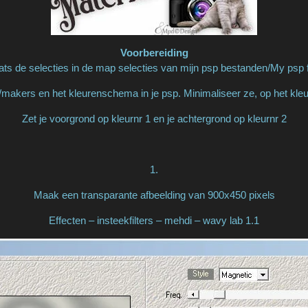
Voorbereiding
ats de selecties in de map selecties van mijn psp bestanden/My psp f
makers en het kleurenschema in je psp. Minimaliseer ze, op het kl
Zet je voorgrond op kleurnr 1 en je achtergrond op kleurnr 2
1.
Maak een transparante afbeelding van 900x450 pixels
Effecten – insteekfilters – mehdi – wavy lab 1.1