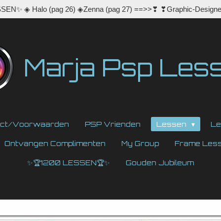
EN✨ ◈ Halo (pag 26) ◈Zenna (pag 27) ==>>❣ ❣Graphic-Designe
Marja Psp Les
act/Voorwaarden
PSP Vrienden
Lessen
Le
Ontvangen Complimenten
My Group
Frame Les
✨🏆1200 LESSEN🏆✨
Gouden Jubileum