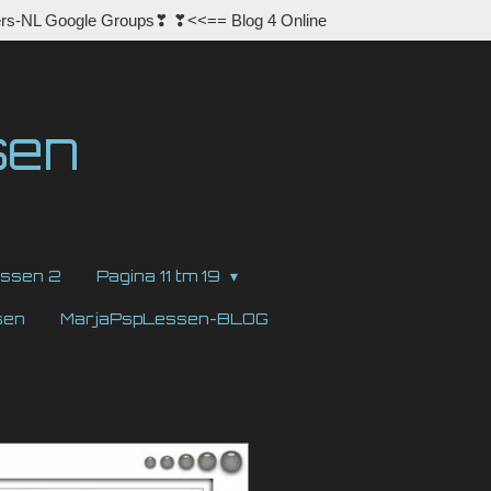
rs-NL Google Groups❣ ❣<<== Blog 4 Online
sen
ssen 2
Pagina 11 tm 19
sen
MarjaPspLessen-BLOG