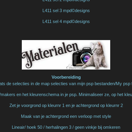
L411 sel 3 mpd©designs
L411 sel 4 mpd©designs
Voorbereiding
ats de selecties in de map selecties van mijn psp bestanden/My psp f
makers en het kleurenschema in je psp. Minimaliseer ze, op het kl
Zet je voorgrond op kleurnr 1 en je achtergrond op kleurnr 2
Maak van je achtergrond een verloop met style
Lineair/ hoek 50 / herhalingen 3 / geen vinkje bij omkeren