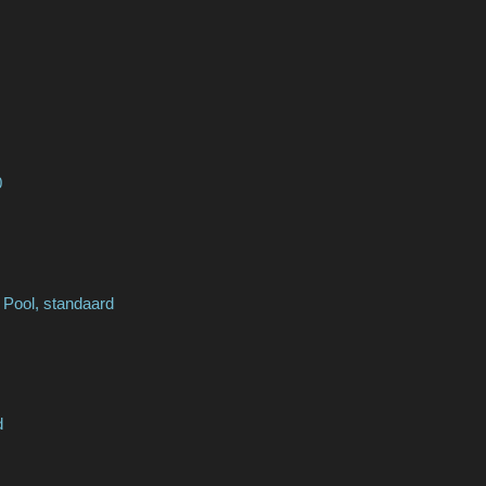
0
 Pool, standaard
d