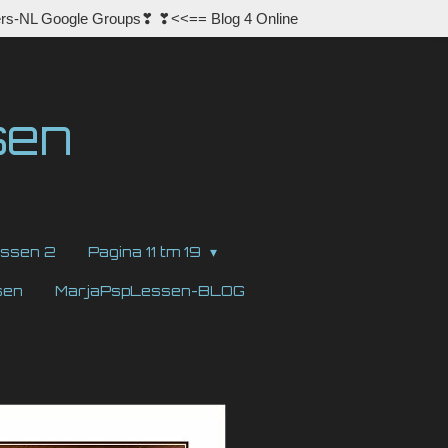
rs-NL Google Groups❣ ❣<<== Blog 4 Online
sen
ssen 2
Pagina 11 tm 19
sen
MarjaPspLessen-BLOG