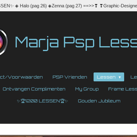
EN✨ ◈ Halo (pag 26) ◈Zenna (pag 27) ==>>❣ ❣Graphic-Designe
Marja Psp Les
act/Voorwaarden
PSP Vrienden
Lessen
Le
Ontvangen Complimenten
My Group
Frame Les
✨🏆1200 LESSEN🏆✨
Gouden Jubileum