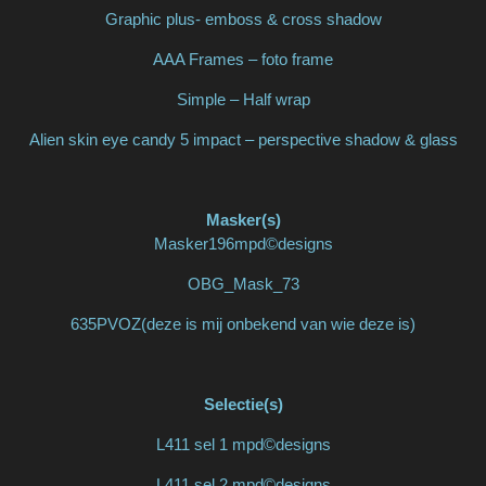
Graphic plus- emboss & cross shadow
AAA Frames – foto frame
Simple – Half wrap
Alien skin eye candy 5 impact – perspective shadow & glass
Masker(s)
Masker196mpd©designs
OBG_Mask_73
635PVOZ(
deze is mij onbekend van wie deze is)
Selectie(s)
L411 sel 1 mpd©designs
L411 sel 2 mpd©designs