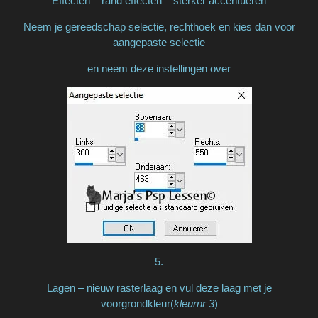
Effecten – rand effecten – sterker accentueren
Neem je gereedschap selectie, rechthoek en kies dan voor
aangepaste selectie
en neem deze instellingen over
5.
Lagen – nieuw rasterlaag en vul deze laag met je
voorgrondkleur(
kleurnr 3
)