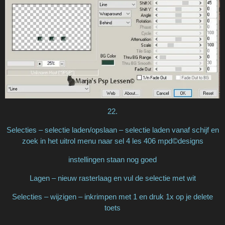
22.
Selecties – selectie laden/opslaan – selectie laden vanaf schijf en
zoek in het uitrol menu naar sel 4 les 406 mpd©designs
instellingen staan nog goed
Lagen – nieuw rasterlaag en vul de selectie met wit
Selecties – wijzigen – inkrimpen met 1 en druk 1x op je delete
toets