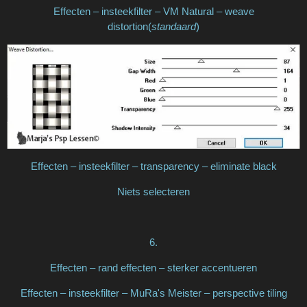
Effecten – insteekfilter – VM Natural – weave
distortion(
standaard
)
Effecten – insteekfilter – transparency – eliminate black
Niets selecteren
6.
Effecten – rand effecten – sterker accentueren
Effecten – insteekfilter – MuRa's Meister – perspective tiling