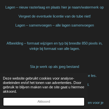
Lagen – nieuw rasterlaag en plaats hier je naam/watermerk op
Vergeet de eventuele licentie van de tube niet!
Lagen – samenvoegen – alle lagen samenvoegen
Afbeelding – formaat wijzigen en typ bij breedte 850 pixels in,
vinkje bij formaat van alle lagen.
Sla je werk op als jpeg bestand
Hiermee ben je aan het einde gekomen van deze les.
Deze website gebruikt cookies voor analyse-
doeleinden en/of het tonen van advertenties. Door
Ik hoop dat je het een leuke/mooie les vond.
gebruik te blijven maken van de site gaat u hiermee
akkoord.
Wil je jouw uitwerking op mijn site?
Akkoord
Dat kan! Stuur mij een e-mailtje en ik zal hem plaatsen voor je