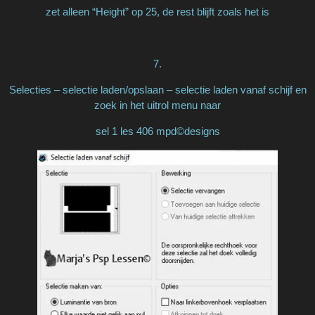
zet alleen “Height” op 25, de rest blijft zoals het is
7.
Selecties – selectie laden/opslaan – selectie laden vanaf schijf en
zoek in het uitrol menu naar
sel 1 les 406 mpd©designs