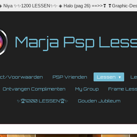
 ◈ Niya ✨✨1200 LESSEN✨✨ ◈ Halo (pag 26) ==>>❣ ❣Graphic-Des
Marja Psp Les
act/Voorwaarden
PSP Vrienden
Lessen
Le
Ontvangen Complimenten
My Group
Frame Les
✨🏆1200 LESSEN🏆✨
Gouden Jubileum