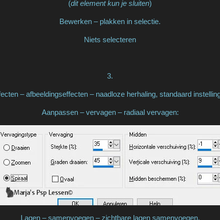
(
dit element kun je sluiten
)
Bewerken – plakken in selectie.
Niets selecteren
3.
fecten – afbeeldingseffecten – naadloze herhaling, standaard instellin
Aanpassen – vervagen – radiaal vervagen:
Lagen – samenvoegen – zichtbare lagen samenvoegen.