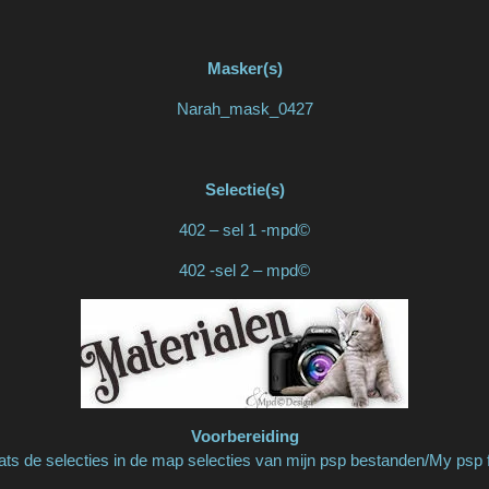
Masker(s)
Narah_mask_0427
Selectie(s)
402 – sel 1 -mpd©
402 -sel 2 – mpd©
Voorbereiding
ats de selecties in de map selecties van mijn psp bestanden/My psp f