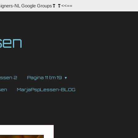
igners-NL Google Groups❣ ❣<<==
sen
ssen 2
Pagina 11 tm 19
sen
MarjaPspLessen-BLOG