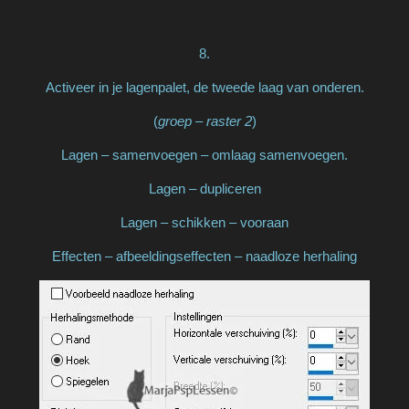
8.
Activeer in je lagenpalet, de tweede laag van onderen.
(
groep – raster 2
)
Lagen – samenvoegen – omlaag samenvoegen.
Lagen – dupliceren
Lagen – schikken – vooraan
Effecten – afbeeldingseffecten – naadloze herhaling