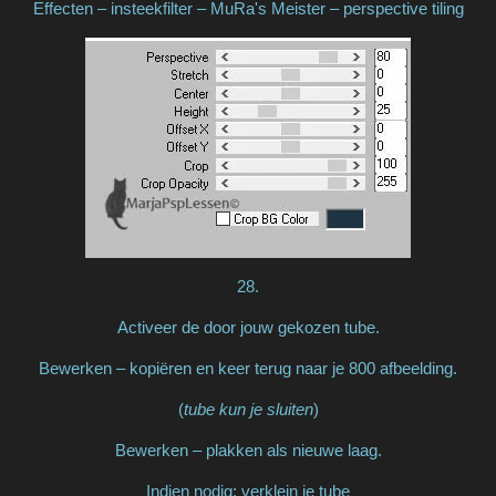
Effecten – insteekfilter – MuRa's Meister – perspective tiling
28.
Activeer de door jouw gekozen tube.
Bewerken – kopiëren en keer terug naar je 800 afbeelding.
(
tube kun je sluiten
)
Bewerken – plakken als nieuwe laag.
Indien nodig: verklein je tube