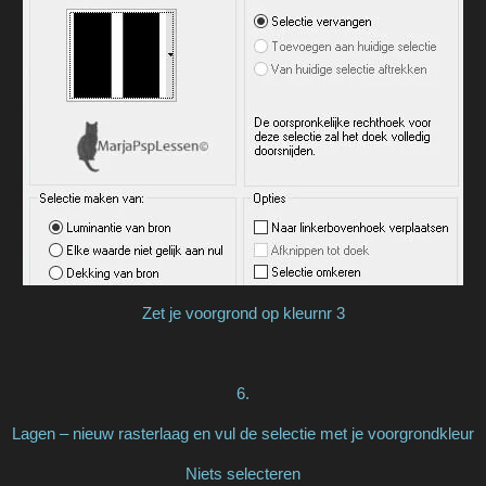
Zet je voorgrond op kleurnr 3
6.
Lagen – nieuw rasterlaag en vul de selectie met je voorgrondkleur
Niets selecteren