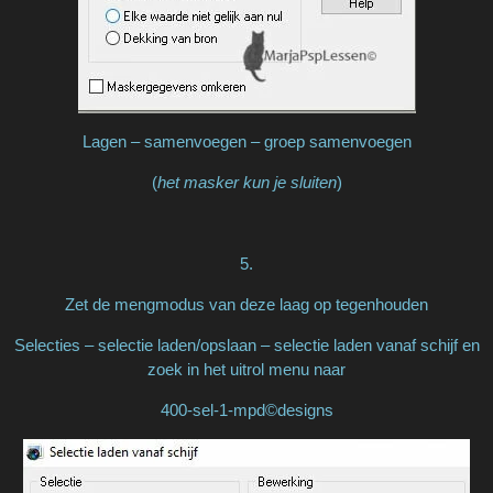
Lagen – samenvoegen – groep samenvoegen
(
het masker kun je sluiten
)
5.
Zet de mengmodus van deze laag op tegenhouden
Selecties – selectie laden/opslaan – selectie laden vanaf schijf en
zoek in het uitrol menu naar
400-sel-1-mpd©designs