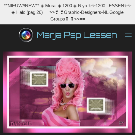
**NIEUW//NEW** ◈ Mural ◈ 1200 ◈ Niya ✨✨1200 LESSEN✨✨
Ga
◈ Halo (pag 26) ==>>❣ ❣Graphic-Designers-NL Google
direct
Groups❣ ❣<<==
naar
de
Marja Psp Lessen
hoofdinhoud