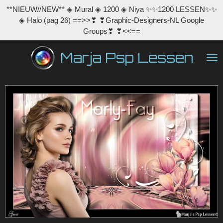
**NIEUW//NEW** ◈ Mural ◈ 1200 ◈ Niya ✨✨1200 LESSEN✨✨
Ga
◈ Halo (pag 26) ==>>❣ ❣Graphic-Designers-NL Google
direct
Groups❣ ❣<<==
naar
de
Marja Psp Lessen
hoofdinhoud