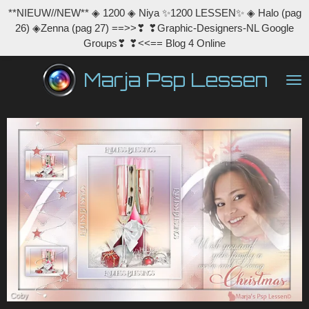
**NIEUW//NEW** ◈ 1200 ◈ Niya ✨1200 LESSEN✨ ◈ Halo (pag
Ga
26) ◈Zenna (pag 27) ==>>❣ ❣Graphic-Designers-NL Google
direct
Groups❣ ❣<<== Blog 4 Online
naar
de
Marja Psp Lessen
hoofdinhoud