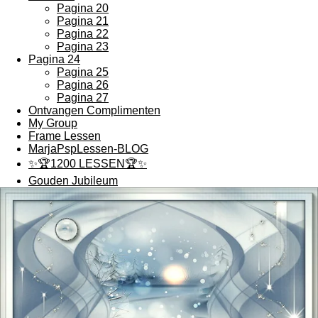
Pagina 20
Pagina 21
Pagina 22
Pagina 23
Pagina 24
Pagina 25
Pagina 26
Pagina 27
Ontvangen Complimenten
My Group
Frame Lessen
MarjaPspLessen-BLOG
✨🏆1200 LESSEN🏆✨
Gouden Jubileum