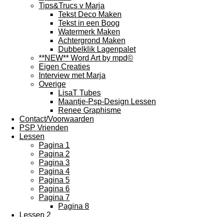
Tips&Trucs v Marja
Tekst Deco Maken
Tekst in een Boog
Watermerk Maken
Achtergrond Maken
Dubbelklik Lagenpalet
**NEW** Word Art by mpd©
Eigen Creaties
Interview met Marja
Overige
LisaT Tubes
Maantje-Psp-Design Lessen
Renee Graphisme
Contact/Voorwaarden
PSP Vrienden
Lessen
Pagina 1
Pagina 2
Pagina 3
Pagina 4
Pagina 5
Pagina 6
Pagina 7
Pagina 8
Lessen 2