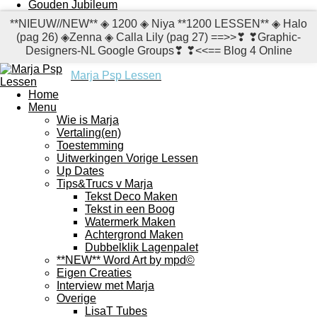
Gouden Jubileum
**NIEUW//NEW** ◈ 1200 ◈ Niya **1200 LESSEN** ◈ Halo
(pag 26) ◈Zenna ◈ Calla Lily (pag 27) ==>>❣ ❣Graphic-
Designers-NL Google Groups❣ ❣<<== Blog 4 Online
Marja Psp Lessen
Home
Menu
Wie is Marja
Vertaling(en)
Toestemming
Uitwerkingen Vorige Lessen
Up Dates
Tips&Trucs v Marja
Tekst Deco Maken
Tekst in een Boog
Watermerk Maken
Achtergrond Maken
Dubbelklik Lagenpalet
**NEW** Word Art by mpd©
Eigen Creaties
Interview met Marja
Overige
LisaT Tubes