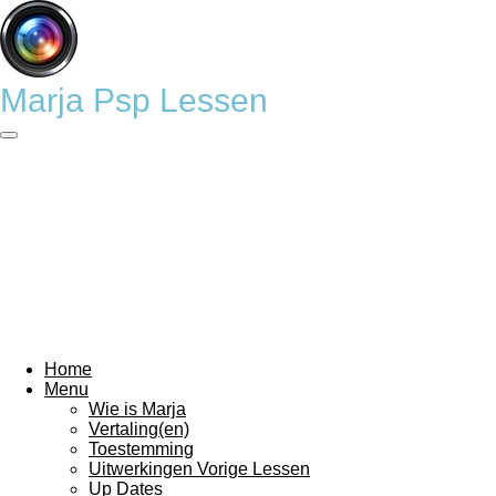
Ga
direct
naar
de
Marja Psp Lessen
hoofdinhoud
Home
Menu
Wie is Marja
Vertaling(en)
Toestemming
Uitwerkingen Vorige Lessen
Up Dates