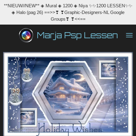
**NIEUW//NEW** ◈ Mural ◈ 1200 ◈ Niya ✨✨1200 LESSEN✨✨
Ga
◈ Halo (pag 26) ==>>❣ ❣Graphic-Designers-NL Google
direct
Groups❣ ❣<<==
naar
de
Marja Psp Lessen
hoofdinhoud