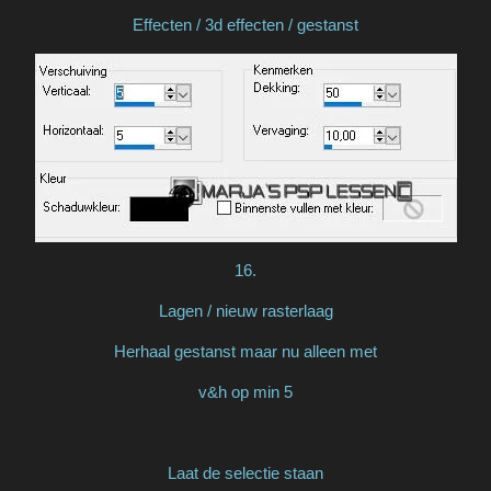
Effecten / 3d effecten / gestanst
16.
Lagen / nieuw rasterlaag
Herhaal gestanst maar nu alleen met
v&h op min 5
Laat de selectie staan