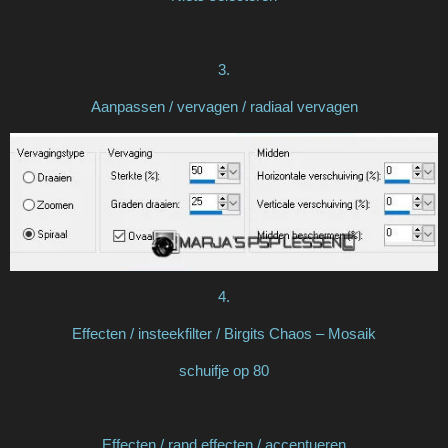
3.
Aanpassen / vervagen / radiaal vervagen
4.
Effecten / insteekfilter / Birgits Chaos – Mosaik
schuifje op 80
Effecten / rand effecten / accentueren