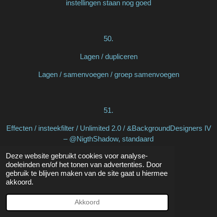
instellingen staan nog goed
50.
Lagen / dupliceren
Lagen / samenvoegen / groep samenvoegen
51.
Effecten / insteekfilter / Unlimited 2.0 / &BackgroundDesigners IV
– @NigthShadow, standaard
Deze website gebruikt cookies voor analyse-
Lagen / schikken / achteraan
doeleinden en/of het tonen van advertenties. Door
gebruik te blijven maken van de site gaat u hiermee
Lagen / schikken / omhoog verplaatsen
akkoord.
Akkoord
52.