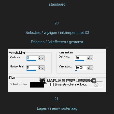
standaard
20.
Selecties / wijzigen / inkrimpen met 30
Effecten / 3d effecten / gestanst
21.
Lagen / nieuw rasterlaag