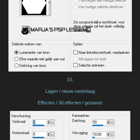
10.
Lagen / nieuw rasterlaag
Effecten / 3d effecten / gestanst