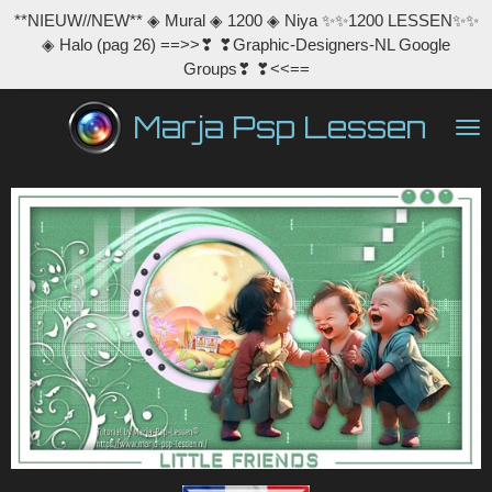
**NIEUW//NEW** ◈ Mural ◈ 1200 ◈ Niya ✨✨1200 LESSEN✨✨
Ga
◈ Halo (pag 26) ==>>❣ ❣Graphic-Designers-NL Google
direct
Groups❣ ❣<<==
naar
de
Marja Psp Lessen
hoofdinhoud