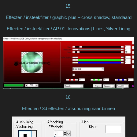
15.
Effecten / insteekfilter / graphic plus – cross shadow, standaard
Effecten / insteekfilter / AP 01 [Innovations] Lines, Silver Lining
16.
Effecten / 3d effecten / afschuining naar binnen