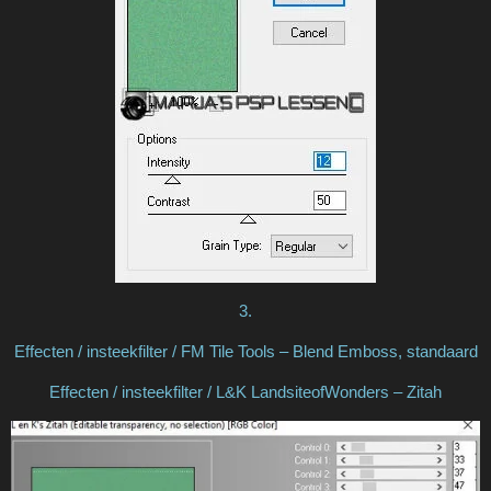
3.
Effecten / insteekfilter / FM Tile Tools – Blend Emboss, standaard
Effecten / insteekfilter / L&K LandsiteofWonders – Zitah