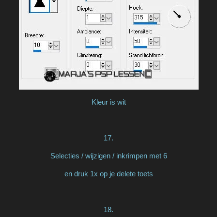
Kleur is wit
17.
Selecties / wijzigen / inkrimpen met 6
en druk 1x op je delete toets
18.