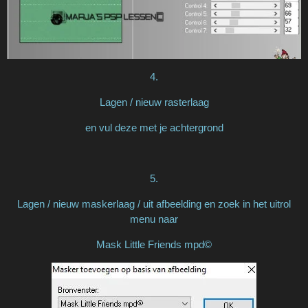
4.
Lagen / nieuw rasterlaag
en vul deze met je achtergrond
5.
Lagen / nieuw maskerlaag / uit afbeelding en zoek in het uitrol
menu naar
Mask Little Friends mpd©