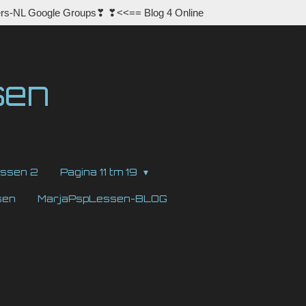
rs-NL Google Groups❣ ❣<<== Blog 4 Online
sen
ssen 2
Pagina 11 tm 19
sen
MarjaPspLessen-BLOG