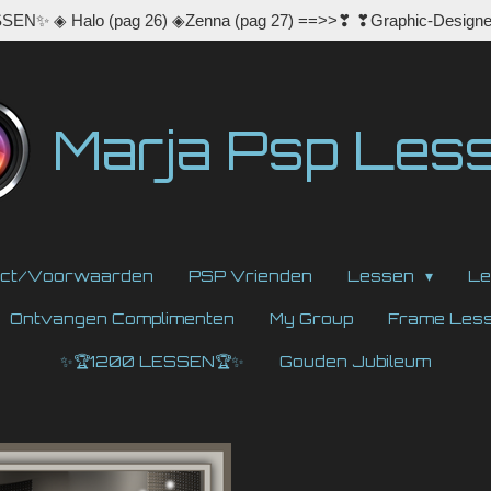
EN✨ ◈ Halo (pag 26) ◈Zenna (pag 27) ==>>❣ ❣Graphic-Designe
Marja Psp Les
act/Voorwaarden
PSP Vrienden
Lessen
Le
Ontvangen Complimenten
My Group
Frame Les
✨🏆1200 LESSEN🏆✨
Gouden Jubileum