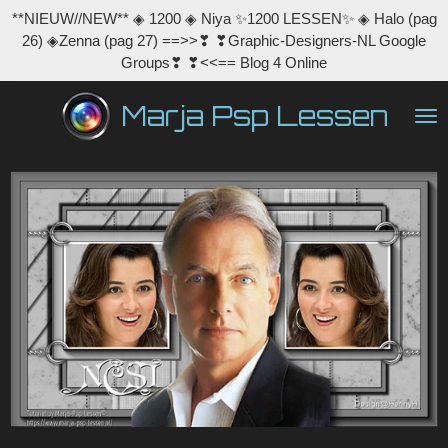
**NIEUW//NEW** ◈ 1200 ◈ Niya ✨1200 LESSEN✨ ◈ Halo (pag
Ga
26) ◈Zenna (pag 27) ==>>❣ ❣Graphic-Designers-NL Google
direct
Groups❣ ❣<<== Blog 4 Online
naar
de
Marja Psp Lessen
hoofdinhoud