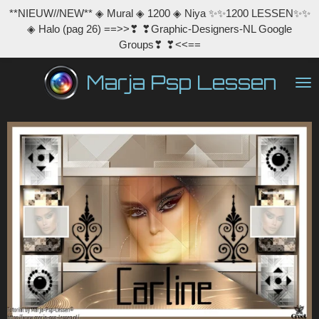
**NIEUW//NEW** ◈ Mural ◈ 1200 ◈ Niya ✨✨1200 LESSEN✨✨
Ga
◈ Halo (pag 26) ==>>❣ ❣Graphic-Designers-NL Google
direct
Groups❣ ❣<<==
naar
de
Marja Psp Lessen
hoofdinhoud