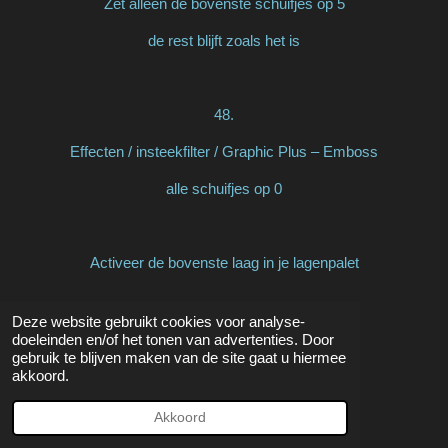
Zet alleen de bovenste schuifjes op 5
de rest blijft zoals het is
48.
Effecten / insteekfilter / Graphic Plus – Emboss
alle schuifjes op 0
Activeer de bovenste laag in je lagenpalet
Deze website gebruikt cookies voor analyse-
49.
doeleinden en/of het tonen van advertenties. Door
gebruik te blijven maken van de site gaat u hiermee
Effecten / 3d effecten / slagschaduw
akkoord.
v&h op 7
Akkoord
dekking 80