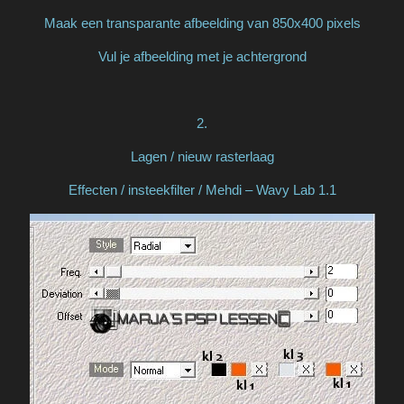
Maak een transparante afbeelding van 850x400 pixels
Vul je afbeelding met je achtergrond
2.
Lagen / nieuw rasterlaag
Effecten / insteekfilter / Mehdi – Wavy Lab 1.1