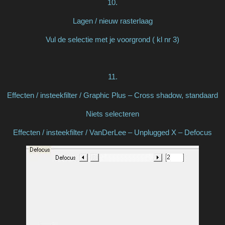
10.
Lagen / nieuw rasterlaag
Vul de selectie met je voorgrond ( kl nr 3)
11.
Effecten / insteekfilter / Graphic Plus – Cross shadow, standaard
Niets selecteren
Effecten / insteekfilter / VanDerLee – Unplugged X – Defocus