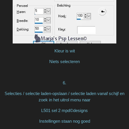
Kleur is wit
Niets selecteren
6.
Selecties / selectie laden-opslaan / selectie laden vanaf schijf en
zoek in het uitrol menu naar
L501 sel 2 mpd©designs
Instellingen staan nog goed