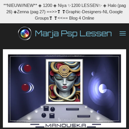
**NIEUW//NEW** ◈ 1200 ◈ Niya ✨1200 LESSEN✨ ◈ Halo (pag
Ga
26) ◈Zenna (pag 27) ==>>❣ ❣Graphic-Designers-NL Google
direct
Groups❣ ❣<<== Blog 4 Online
naar
de
Marja Psp Lessen
hoofdinhoud