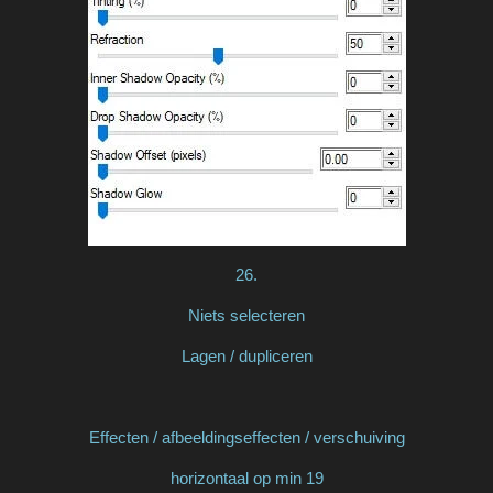
26.
Niets selecteren
Lagen / dupliceren
Effecten / afbeeldingseffecten / verschuiving
horizontaal op min 19