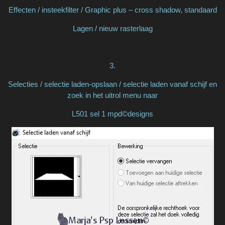
Effecten / insteekfilter / Graphic plus – cross shadow, standaard
Lagen / nieuw rasterlaag
3.
Selecties / selectie laden-opslaan / selectie laden vanaf schijf en
zoek in het uitrol menu naar
L501 sel 1 mpd©designs