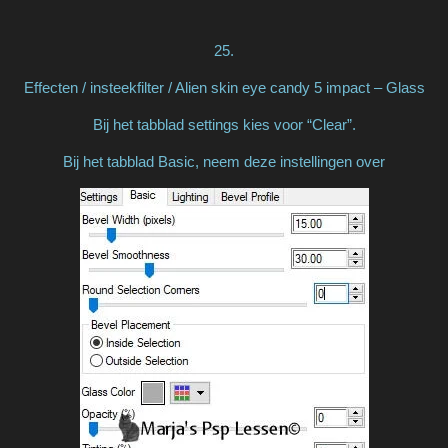
25.
Effecten / insteekfilter / Alien skin eye candy 5 impact – Glass
Bij het tabblad settings kies voor “Clear”.
Bij het tabblad Basic, neem deze instellingen over