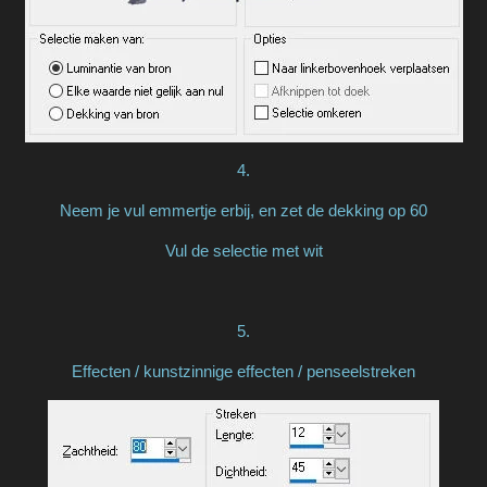
4.
Neem je vul emmertje erbij, en zet de dekking op 60
Vul de selectie met wit
5.
Effecten / kunstzinnige effecten / penseelstreken