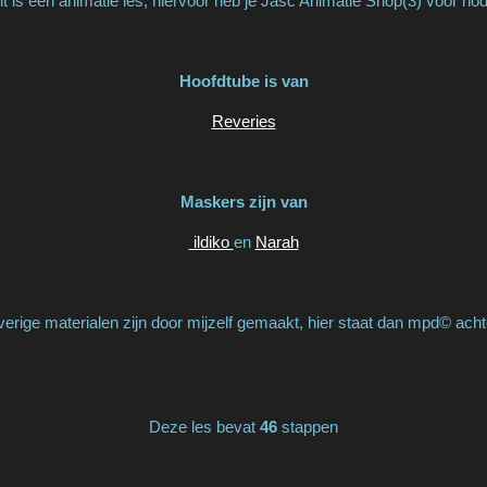
it is een animatie les, hiervoor heb je Jasc Animatie Shop(3) voor nod
Hoofdtube is van
Reveries
Maskers zijn van
ildiko
en
Narah
erige materialen zijn door mijzelf gemaakt, hier staat dan mpd© acht
Deze les bevat
46
stappen