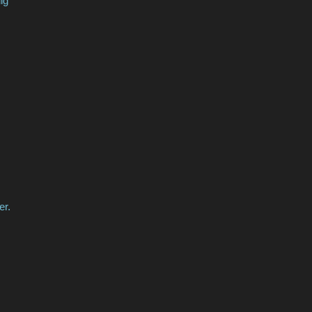
ig
er.