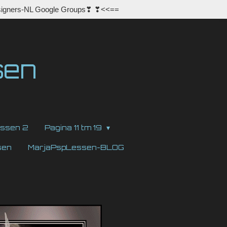
igners-NL Google Groups❣ ❣<<==
sen
ssen 2
Pagina 11 tm 19
sen
MarjaPspLessen-BLOG