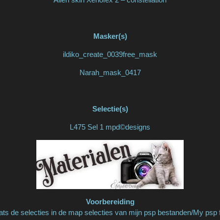
Masker(s)
ildiko_create_0039free_mask
Narah_mask_0417
Selectie(s)
L475 Sel 1 mpd©designs
Voorbereiding
ats de selecties in de map selecties van mijn psp bestanden/My psp f