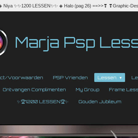
 ◈ Niya ✨✨1200 LESSEN✨✨ ◈ Halo (pag 26) ==>>❣ ❣Graphic-Des
Marja Psp Les
act/Voorwaarden
PSP Vrienden
Lessen
Le
Ontvangen Complimenten
My Group
Frame Les
✨🏆1200 LESSEN🏆✨
Gouden Jubileum