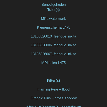
Benodigdheden
Tube(s)
MPL watermerk
Kleurenschema L475
13186826010_feerique_nikita
13186826006_feerique_nikita
13186826067_feerique_nikita
MPL tekst L475
Filter(s)
Flaming Pear – flood
Graphic Plus – cross shadow
Alien skin Xenofex 2 – constellation